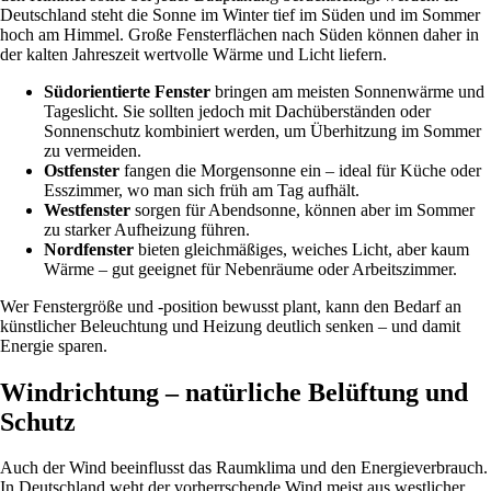
Deutschland steht die Sonne im Winter tief im Süden und im Sommer
hoch am Himmel. Große Fensterflächen nach Süden können daher in
der kalten Jahreszeit wertvolle Wärme und Licht liefern.
Südorientierte Fenster
bringen am meisten Sonnenwärme und
Tageslicht. Sie sollten jedoch mit Dachüberständen oder
Sonnenschutz kombiniert werden, um Überhitzung im Sommer
zu vermeiden.
Ostfenster
fangen die Morgensonne ein – ideal für Küche oder
Esszimmer, wo man sich früh am Tag aufhält.
Westfenster
sorgen für Abendsonne, können aber im Sommer
zu starker Aufheizung führen.
Nordfenster
bieten gleichmäßiges, weiches Licht, aber kaum
Wärme – gut geeignet für Nebenräume oder Arbeitszimmer.
Wer Fenstergröße und -position bewusst plant, kann den Bedarf an
künstlicher Beleuchtung und Heizung deutlich senken – und damit
Energie sparen.
Windrichtung – natürliche Belüftung und
Schutz
Auch der Wind beeinflusst das Raumklima und den Energieverbrauch.
In Deutschland weht der vorherrschende Wind meist aus westlicher