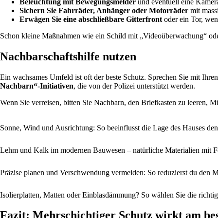
Beleuchtung mit Bewegungsmelder
und eventuell eine Kamera
Sichern Sie Fahrräder, Anhänger oder Motorräder
mit mass
Erwägen Sie eine abschließbare Gitterfront
oder ein Tor, wen
Schon kleine Maßnahmen wie ein Schild mit „Videoüberwachung“ ode
Nachbarschaftshilfe nutzen
Ein wachsames Umfeld ist oft der beste Schutz. Sprechen Sie mit Ihre
Nachbarn“-Initiativen
, die von der Polizei unterstützt werden.
Wenn Sie verreisen, bitten Sie Nachbarn, den Briefkasten zu leeren, M
Sonne, Wind und Ausrichtung: So beeinflusst die Lage des Hauses de
Lehm und Kalk im modernen Bauwesen – natürliche Materialien mit Fo
Präzise planen und Verschwendung vermeiden: So reduzierst du den M
Isolierplatten, Matten oder Einblasdämmung? So wählen Sie die richti
Fazit: Mehrschichtiger Schutz wirkt am be