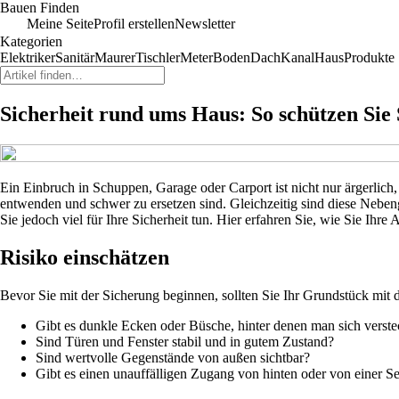
Bauen Finden
Meine Seite
Profil erstellen
Newsletter
Kategorien
Elektriker
Sanitär
Maurer
Tischler
Meter
Boden
Dach
Kanal
Haus
Produkte
Sicherheit rund ums Haus: So schützen Si
Ein Einbruch in Schuppen, Garage oder Carport ist nicht nur ärgerlich
entwenden und schwer zu ersetzen sind. Gleichzeitig sind diese Nebe
Sie jedoch viel für Ihre Sicherheit tun. Hier erfahren Sie, wie Sie Ihr
Risiko einschätzen
Bevor Sie mit der Sicherung beginnen, sollten Sie Ihr Grundstück mit 
Gibt es dunkle Ecken oder Büsche, hinter denen man sich verst
Sind Türen und Fenster stabil und in gutem Zustand?
Sind wertvolle Gegenstände von außen sichtbar?
Gibt es einen unauffälligen Zugang von hinten oder von einer Se