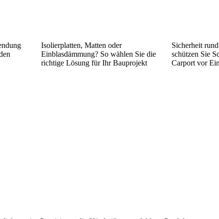
wendung
Isolierplatten, Matten oder
Sicherheit run
 den
Einblasdämmung? So wählen Sie die
schützen Sie S
richtige Lösung für Ihr Bauprojekt
Carport vor Ei