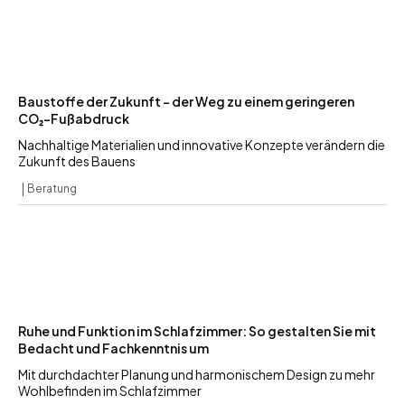
Baustoffe der Zukunft – der Weg zu einem geringeren
CO₂-Fußabdruck
Nachhaltige Materialien und innovative Konzepte verändern die
Zukunft des Bauens
Beratung
Ruhe und Funktion im Schlafzimmer: So gestalten Sie mit
Bedacht und Fachkenntnis um
Mit durchdachter Planung und harmonischem Design zu mehr
Wohlbefinden im Schlafzimmer