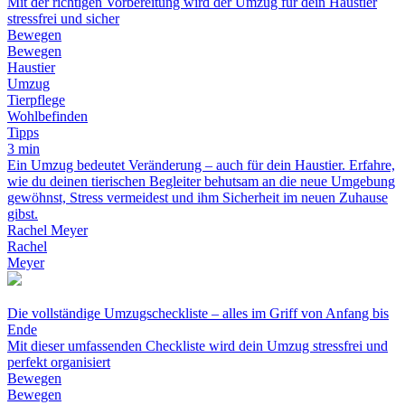
Mit der richtigen Vorbereitung wird der Umzug für dein Haustier
stressfrei und sicher
Bewegen
Bewegen
Haustier
Umzug
Tierpflege
Wohlbefinden
Tipps
3 min
Ein Umzug bedeutet Veränderung – auch für dein Haustier. Erfahre,
wie du deinen tierischen Begleiter behutsam an die neue Umgebung
gewöhnst, Stress vermeidest und ihm Sicherheit im neuen Zuhause
gibst.
Rachel Meyer
Rachel
Meyer
Die vollständige Umzugscheckliste – alles im Griff von Anfang bis
Ende
Mit dieser umfassenden Checkliste wird dein Umzug stressfrei und
perfekt organisiert
Bewegen
Bewegen