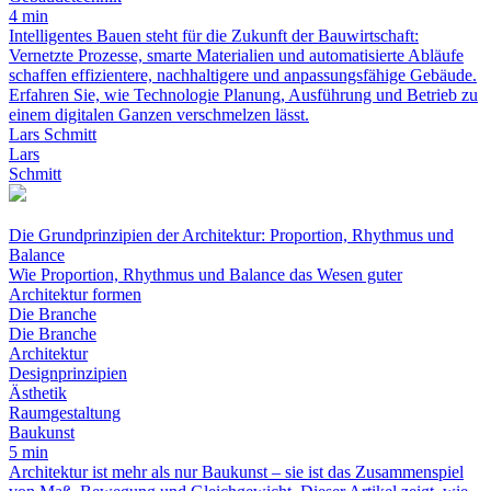
4 min
Intelligentes Bauen steht für die Zukunft der Bauwirtschaft:
Vernetzte Prozesse, smarte Materialien und automatisierte Abläufe
schaffen effizientere, nachhaltigere und anpassungsfähige Gebäude.
Erfahren Sie, wie Technologie Planung, Ausführung und Betrieb zu
einem digitalen Ganzen verschmelzen lässt.
Lars Schmitt
Lars
Schmitt
Die Grundprinzipien der Architektur: Proportion, Rhythmus und
Balance
Wie Proportion, Rhythmus und Balance das Wesen guter
Architektur formen
Die Branche
Die Branche
Architektur
Designprinzipien
Ästhetik
Raumgestaltung
Baukunst
5 min
Architektur ist mehr als nur Baukunst – sie ist das Zusammenspiel