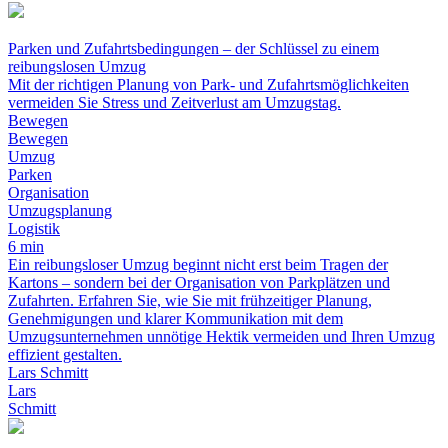
Parken und Zufahrtsbedingungen – der Schlüssel zu einem
reibungslosen Umzug
Mit der richtigen Planung von Park- und Zufahrtsmöglichkeiten
vermeiden Sie Stress und Zeitverlust am Umzugstag.
Bewegen
Bewegen
Umzug
Parken
Organisation
Umzugsplanung
Logistik
6 min
Ein reibungsloser Umzug beginnt nicht erst beim Tragen der
Kartons – sondern bei der Organisation von Parkplätzen und
Zufahrten. Erfahren Sie, wie Sie mit frühzeitiger Planung,
Genehmigungen und klarer Kommunikation mit dem
Umzugsunternehmen unnötige Hektik vermeiden und Ihren Umzug
effizient gestalten.
Lars Schmitt
Lars
Schmitt