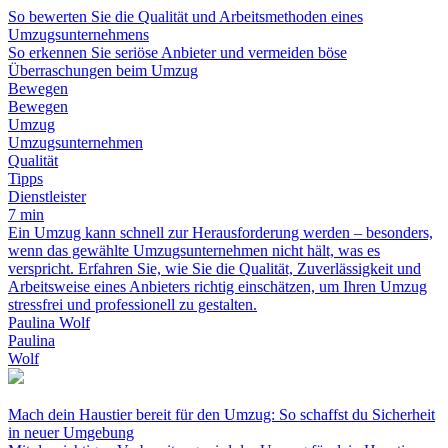
So bewerten Sie die Qualität und Arbeitsmethoden eines
Umzugsunternehmens
So erkennen Sie seriöse Anbieter und vermeiden böse
Überraschungen beim Umzug
Bewegen
Bewegen
Umzug
Umzugsunternehmen
Qualität
Tipps
Dienstleister
7 min
Ein Umzug kann schnell zur Herausforderung werden – besonders,
wenn das gewählte Umzugsunternehmen nicht hält, was es
verspricht. Erfahren Sie, wie Sie die Qualität, Zuverlässigkeit und
Arbeitsweise eines Anbieters richtig einschätzen, um Ihren Umzug
stressfrei und professionell zu gestalten.
Paulina Wolf
Paulina
Wolf
Mach dein Haustier bereit für den Umzug: So schaffst du Sicherheit
in neuer Umgebung