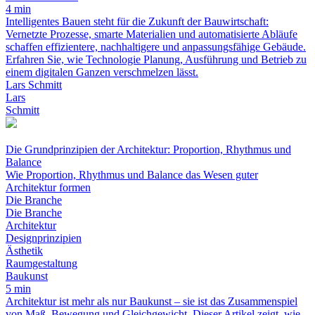
4 min
Intelligentes Bauen steht für die Zukunft der Bauwirtschaft:
Vernetzte Prozesse, smarte Materialien und automatisierte Abläufe
schaffen effizientere, nachhaltigere und anpassungsfähige Gebäude.
Erfahren Sie, wie Technologie Planung, Ausführung und Betrieb zu
einem digitalen Ganzen verschmelzen lässt.
Lars Schmitt
Lars
Schmitt
Die Grundprinzipien der Architektur: Proportion, Rhythmus und
Balance
Wie Proportion, Rhythmus und Balance das Wesen guter
Architektur formen
Die Branche
Die Branche
Architektur
Designprinzipien
Ästhetik
Raumgestaltung
Baukunst
5 min
Architektur ist mehr als nur Baukunst – sie ist das Zusammenspiel
von Maß, Bewegung und Gleichgewicht. Dieser Artikel zeigt, wie