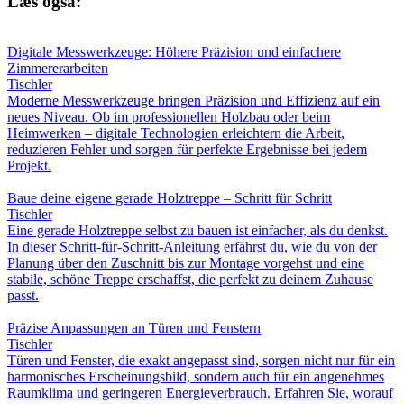
Læs også:
Digitale Messwerkzeuge: Höhere Präzision und einfachere
Zimmererarbeiten
Tischler
Moderne Messwerkzeuge bringen Präzision und Effizienz auf ein
neues Niveau. Ob im professionellen Holzbau oder beim
Heimwerken – digitale Technologien erleichtern die Arbeit,
reduzieren Fehler und sorgen für perfekte Ergebnisse bei jedem
Projekt.
Baue deine eigene gerade Holztreppe – Schritt für Schritt
Tischler
Eine gerade Holztreppe selbst zu bauen ist einfacher, als du denkst.
In dieser Schritt-für-Schritt-Anleitung erfährst du, wie du von der
Planung über den Zuschnitt bis zur Montage vorgehst und eine
stabile, schöne Treppe erschaffst, die perfekt zu deinem Zuhause
passt.
Präzise Anpassungen an Türen und Fenstern
Tischler
Türen und Fenster, die exakt angepasst sind, sorgen nicht nur für ein
harmonisches Erscheinungsbild, sondern auch für ein angenehmes
Raumklima und geringeren Energieverbrauch. Erfahren Sie, worauf