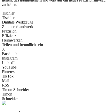
helfen, das traditionelle Handwerk auf ein neues Präzisionsniveau
zu heben.
Tischler
Tischler
Digitale Werkzeuge
Zimmererhandwerk
Präzision
Effizienz
Heimwerken
Teilen und freundlich sein
X
Facebook
Instagram
LinkedIn
YouTube
Pinterest
TikTok
Mail
RSS
Timon Schneider
Timon
Schneider