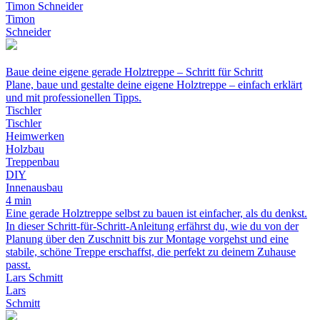
Timon Schneider
Timon
Schneider
Baue deine eigene gerade Holztreppe – Schritt für Schritt
Plane, baue und gestalte deine eigene Holztreppe – einfach erklärt
und mit professionellen Tipps.
Tischler
Tischler
Heimwerken
Holzbau
Treppenbau
DIY
Innenausbau
4 min
Eine gerade Holztreppe selbst zu bauen ist einfacher, als du denkst.
In dieser Schritt-für-Schritt-Anleitung erfährst du, wie du von der
Planung über den Zuschnitt bis zur Montage vorgehst und eine
stabile, schöne Treppe erschaffst, die perfekt zu deinem Zuhause
passt.
Lars Schmitt
Lars
Schmitt