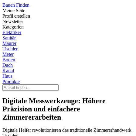
Bauen Finden
Meine Seite
Profil erstellen
Newsletter
Kategorien
Elektriker
Sanitär
Maurer
Tischler
Meter
Boden
Dach
Kanal
Haus
Produkte
Digitale Messwerkzeuge: Höhere
Präzision und einfachere
Zimmererarbeiten
Digitale Helfer revolutionieren das traditionelle Zimmererhandwerk
Tischler