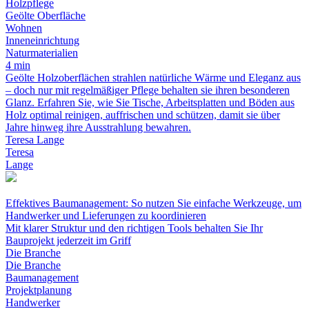
Holzpflege
Geölte Oberfläche
Wohnen
Inneneinrichtung
Naturmaterialien
4 min
Geölte Holzoberflächen strahlen natürliche Wärme und Eleganz aus
– doch nur mit regelmäßiger Pflege behalten sie ihren besonderen
Glanz. Erfahren Sie, wie Sie Tische, Arbeitsplatten und Böden aus
Holz optimal reinigen, auffrischen und schützen, damit sie über
Jahre hinweg ihre Ausstrahlung bewahren.
Teresa Lange
Teresa
Lange
Effektives Baumanagement: So nutzen Sie einfache Werkzeuge, um
Handwerker und Lieferungen zu koordinieren
Mit klarer Struktur und den richtigen Tools behalten Sie Ihr
Bauprojekt jederzeit im Griff
Die Branche
Die Branche
Baumanagement
Projektplanung
Handwerker