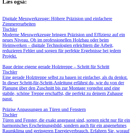
Læs også:
Digitale Messwerkzeuge: Höhere Präzision und einfachere
Zimmererarbeiten
Tischler
Moderne Messwerkzeuge bringen Präzision und Effizienz auf ein
neues Niveau. Ob im professionellen Holzbau oder beim
Heimwerken – digitale Technologien erleichtern die Arbeit,
reduzieren Fehler und sorgen für perfekte Ergebnisse bei jedem
Projekt.
Baue deine eigene gerade Holztreppe – Schritt für Schritt
Tischler
Eine gerade Holztreppe selbst zu bauen ist einfacher, als du denkst.
In dieser Schritt-für-Schritt-Anleitung erfährst du, wie du von der
Planung über den Zuschnitt bis zur Montage vorgehst und eine
stabile, schöne Treppe erschaffst, die perfekt zu deinem Zuhause
passt.
Präzise Anpassungen an Türen und Fenstern
Tischler
Türen und Fenster, die exakt angepasst sind, sorgen nicht nur für ein
harmonisches Erscheinungsbild, sondern auch für ein angenehmes
Raumklima und geringeren Energieverbrauch. Erfahren Sie, worauf