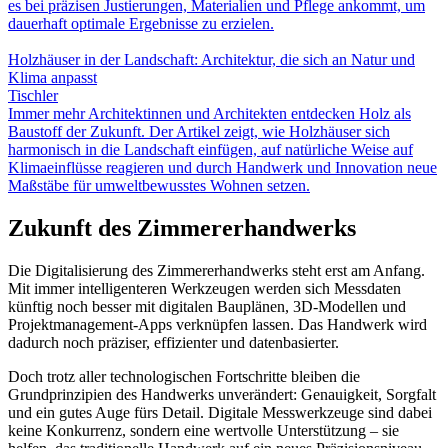
es bei präzisen Justierungen, Materialien und Pflege ankommt, um
dauerhaft optimale Ergebnisse zu erzielen.
Holzhäuser in der Landschaft: Architektur, die sich an Natur und
Klima anpasst
Tischler
Immer mehr Architektinnen und Architekten entdecken Holz als
Baustoff der Zukunft. Der Artikel zeigt, wie Holzhäuser sich
harmonisch in die Landschaft einfügen, auf natürliche Weise auf
Klimaeinflüsse reagieren und durch Handwerk und Innovation neue
Maßstäbe für umweltbewusstes Wohnen setzen.
Zukunft des Zimmererhandwerks
Die Digitalisierung des Zimmererhandwerks steht erst am Anfang.
Mit immer intelligenteren Werkzeugen werden sich Messdaten
künftig noch besser mit digitalen Bauplänen, 3D-Modellen und
Projektmanagement-Apps verknüpfen lassen. Das Handwerk wird
dadurch noch präziser, effizienter und datenbasierter.
Doch trotz aller technologischen Fortschritte bleiben die
Grundprinzipien des Handwerks unverändert: Genauigkeit, Sorgfalt
und ein gutes Auge fürs Detail. Digitale Messwerkzeuge sind dabei
keine Konkurrenz, sondern eine wertvolle Unterstützung – sie