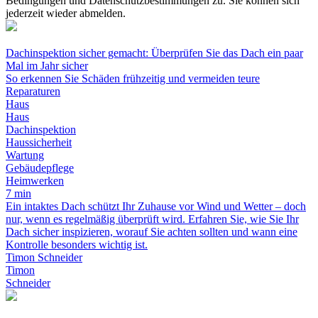
Bedingungen und Datenschutzbestimmungen zu. Sie können sich
jederzeit wieder abmelden.
Dachinspektion sicher gemacht: Überprüfen Sie das Dach ein paar
Mal im Jahr sicher
So erkennen Sie Schäden frühzeitig und vermeiden teure
Reparaturen
Haus
Haus
Dachinspektion
Haussicherheit
Wartung
Gebäudepflege
Heimwerken
7 min
Ein intaktes Dach schützt Ihr Zuhause vor Wind und Wetter – doch
nur, wenn es regelmäßig überprüft wird. Erfahren Sie, wie Sie Ihr
Dach sicher inspizieren, worauf Sie achten sollten und wann eine
Kontrolle besonders wichtig ist.
Timon Schneider
Timon
Schneider