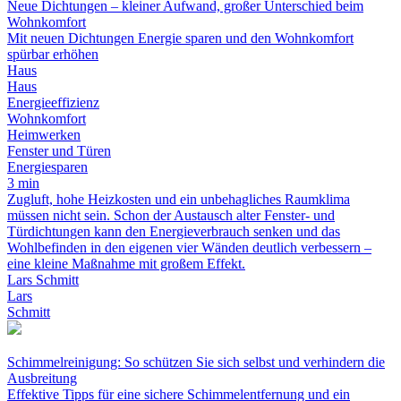
Neue Dichtungen – kleiner Aufwand, großer Unterschied beim
Wohnkomfort
Mit neuen Dichtungen Energie sparen und den Wohnkomfort
spürbar erhöhen
Haus
Haus
Energieeffizienz
Wohnkomfort
Heimwerken
Fenster und Türen
Energiesparen
3 min
Zugluft, hohe Heizkosten und ein unbehagliches Raumklima
müssen nicht sein. Schon der Austausch alter Fenster- und
Türdichtungen kann den Energieverbrauch senken und das
Wohlbefinden in den eigenen vier Wänden deutlich verbessern –
eine kleine Maßnahme mit großem Effekt.
Lars Schmitt
Lars
Schmitt
Schimmelreinigung: So schützen Sie sich selbst und verhindern die
Ausbreitung
Effektive Tipps für eine sichere Schimmelentfernung und ein