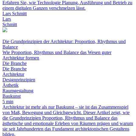
Erfahren Sie, wie Technologie Planung, Ausführung und Betrieb zu
einem digitalen Ganzen verschmelzen lässt.
Lars Schmitt
Lars
Schmitt
Die Grundprinzipien der Architektur: Proportion, Rhythmus und
Balance
Wie Proportion, Rhythmus und Balance das Wesen guter
Architektur formen
Die Branche
Die Branche
Architektur
Designprinzipien
Ästhetik
Raumgestaltung
Baukunst
5 min
Architektur ist mehr als nur Baukunst – sie ist das Zusammenspiel
von Maß, Bewegung und Gleichgewicht. Dieser Artikel zeigt, wie
die Grundprinzipien Proportion, Rhythmus und Balance das
ästhetische und emotionale Erleben von Räumen prägen und warum
sie seit Jahrhunderten das Fundament architektonischen Gestaltens
bilden.